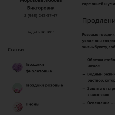
Морозова Любовь
гармонией и ум
Викторовна
8 (965) 242-37-47
Продлени
ЗАДАТЬ ВОПРОС
Розовые гвоздик
уходе они сохра
жизнь букету, с
Статьи
Обрезка стеб
Гвоздики
ножом
фиолетовые
Водный режи
раствор, кот
Гвоздики розовые
Защита от стр
сквозняков
Освещение
— 
Пионы