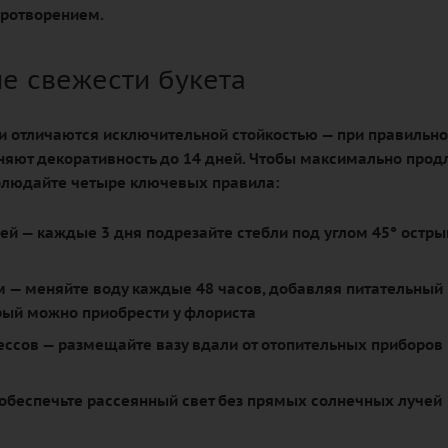
иротворением.
е свежести букета
и отличаются исключительной стойкостью — при правильн
няют декоративность до 14 дней. Чтобы максимально прод
облюдайте четыре ключевых правила:
лей
— каждые 3 дня подрезайте стебли под углом 45° остр
м
— меняйте воду каждые 48 часов, добавляя питательный
орый можно приобрести у флориста
ессов
— размещайте вазу вдали от отопительных приборов 
обеспечьте рассеянный свет без прямых солнечных лучей