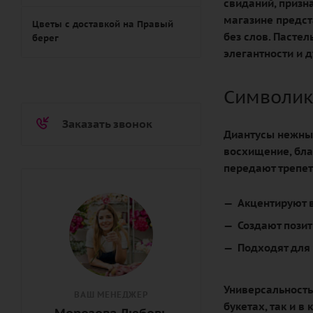
свиданий, призн
магазине предст
Цветы с доставкой на Правый
без слов. Пасте
берег
элегантности и 
Символик
Заказать звонок
Диантусы нежных
восхищение, благ
передают трепет
Акцентируют 
Создают пози
Подходят для
Универсальность
ВАШ МЕНЕДЖЕР
букетах, так и 