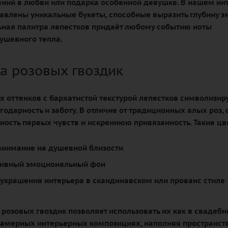
аний в любви или подарка особенной девушке. В нашем ин
авлены уникальные букеты, способные выразить глубину 
льная палитра лепестков придаёт любому событию ноты
душевного тепла.
а розовых гвоздик
 оттенков с бархатистой текстурой лепестков символизир
одарность и заботу. В отличие от традиционных алых роз, 
ность первых чувств и искреннюю привязанность. Такие цв
внимание на душевной близости
тивный эмоциональный фон
 украшения интерьера в скандинавском или прованс стиле
 розовых гвоздик позволяет использовать их как в свадеб
в камерных интерьерных композициях, наполняя пространст