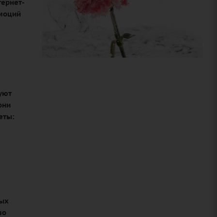
тернет-
эмоций
уют
они
еты:
ных
во