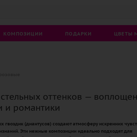
КОМПОЗИЦИИ
ПОДАРКИ
ЦВЕТЫ 
 розовые
астельных оттенков — воплоще
и и романтики
ых гвоздик (диантусов) создают атмосферу искренних чувст
изнаний. Эти нежные композиции идеально подходят для