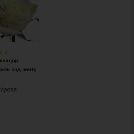
ие
Эквадор
аль под ленту
₽
/роза