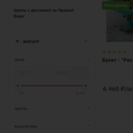
Цвет
Гипсофилы
разноцвет
Цветы с доставкой на Правый
берег
Описание
гипсофилы,
лента,
ФИЛЬТР
дизайнерск
упаковка
Букет - "Ра
Цена
6 460
₽
/ш
317
61 787
Цветы
Количество