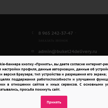
8 965 242-37-47
ЗАКАЗАТЬ ЗВОНОК
admin@buket24delivery.ru
ул. Луначарского д. 10,
kie-баннера кнопку «Принять», вы даете согласие интернет-рес
ТЦ «Эпицентр»
я настройки профиля, данные авторизации, данные об устрой
и версия Браузера; тип устройства и разрешения его экрана; и
в целях поддержания работоспособности и улучшения функци
итики в отношении сайтов и иных сервисов. С основными 
батывались, просьба покинуть сайт.
Принять