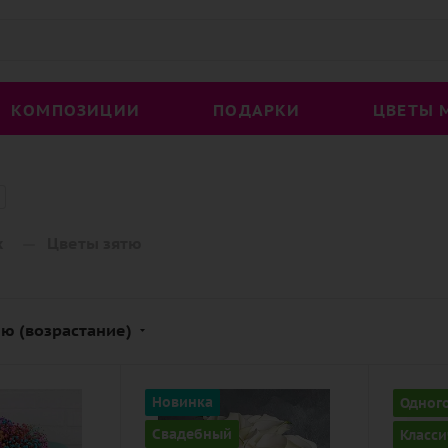
КОМПОЗИЦИИ
ПОДАРКИ
ЦВЕТЫ 
—
х
Цветы зятю
ю (возрастание)
Количество
Количе
Новинка
Одног
15
1
Свадебный
Класси