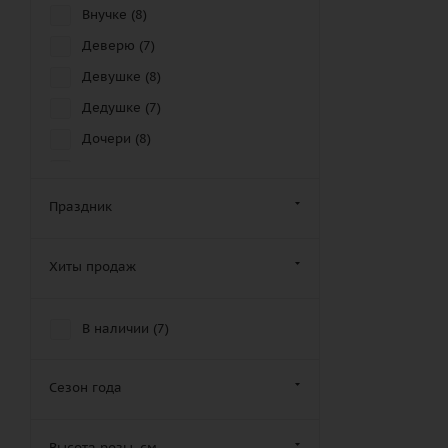
Внучке (
8
)
Деверю (
7
)
Девушке (
8
)
Дедушке (
7
)
Дочери (
8
)
Другу (
5
)
Дяде (
8
)
Праздник
Женщине (
7
)
Золовке (
6
)
Хиты продаж
Зятю (
7
)
Крестной маме (
7
)
В наличии (
7
)
Крестному отцу (
10
)
Кузену (
5
)
Сезон года
Кузине (
7
)
Высота розы, см