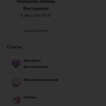
Морозова Любовь
Подруге (
8
)
Викторовна
Правнуку (
9
)
8 (965) 242-37-47
Правнучке (
8
)
Пробабушке (
6
)
ЗАДАТЬ ВОПРОС
Продедушке (
7
)
Свату (
7
)
Статьи
Сватье (
8
)
Свекрови (
8
)
Гвоздики
Свекру (
8
)
фиолетовые
Свояку (
7
)
Свояченице (
9
)
Гвоздики розовые
Сестре (
6
)
Снохе (
7
)
Пионы
Сыну (
6
)