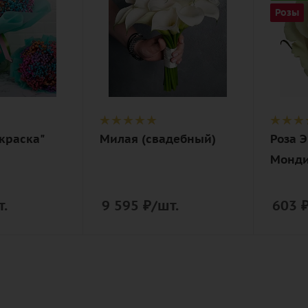
Цвет
Цвет
Розы
ный
белый,
белый
кремовый,
Описан
нежный
роза
Описание
ая
калла, лента
скраска"
Милая (свадебный)
Роза 
Монди
т.
9 595
₽
/шт.
603