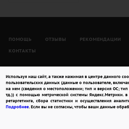
Тёте (
7
)
Тёще (
5
)
Тестю (
7
)
Шурину (
7
)
ПОМОЩЬ
ОТЗЫВЫ
РЕКОМЕНДАЦИИ
КОНТАКТЫ
Используя наш сайт, а также нажимая в центре данного coo
пользовательских данных (данные о пользователе, включа
на нем (сведения о местоположении; тип и версия ОС; тип 
тд.)) с помощью метрической системы Яндекс.Метрики. 
ретаргетинга, сбора статистики и осуществления анал
2026 © "Доставка цветов в Рыбинске"
Подробнее
. Если вы не согласны, чтобы ваши данные обра
Публичная оферта
Открыть ИП поможет ООО «Банк Точка»