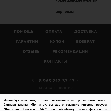
Яркие женские букеты-
сюрпризы
ПОМОЩЬ
ОПЛАТА
ДОСТАВКА
ГАРАНТИИ
КУПОН
ВОЗВРАТ
ОТЗЫВЫ
РЕКОМЕНДАЦИИ
КОНТАКТЫ
8 965 242-37-47
ЗАКАЗАТЬ ЗВОНОК
admin@buket24delivery.ru
Используя наш сайт, а также нажимая в центре данного cookie-
баннера кнопку «Принять», вы даете согласие интернет-ресурсу
"Доставка букетов 24/7" на обработку cookie-файлов и
ул. Луначарского д. 10,