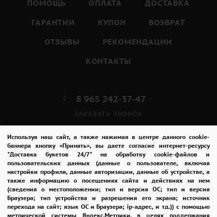
ПОМОЩЬ
ОПЛАТА
ДОСТАВКА
ГАРАНТИИ
КУПОН
ВОЗВРАТ
ОТЗЫВЫ
РЕКОМЕНДАЦИИ
КОНТАКТЫ
8 965 242-37-47
ЗАКАЗАТЬ ЗВОНОК
admin@buket24delivery.ru
Используя наш сайт, а также нажимая в центре данного cookie-
баннера кнопку «Принять», вы даете согласие интернет-ресурсу
"Доставка букетов 24/7" на обработку cookie-файлов и
ул. Луначарского д. 10,
пользовательских данных (данные о пользователе, включая
ТЦ «Эпицентр»
настройки профиля, данные авторизации, данные об устройстве, а
также информацию о посещениях сайта и действиях на нем
(сведения о местоположении; тип и версия ОС; тип и версия
ПОЛИТИКА КОНФИДЕНЦИАЛЬНОСТИ
Браузера; тип устройства и разрешения его экрана; источник
перехода на сайт; язык ОС и Браузера; ip-адрес, и тд.)) с помощью
метрической системы Яндекс.Метрики. в целях поддержания