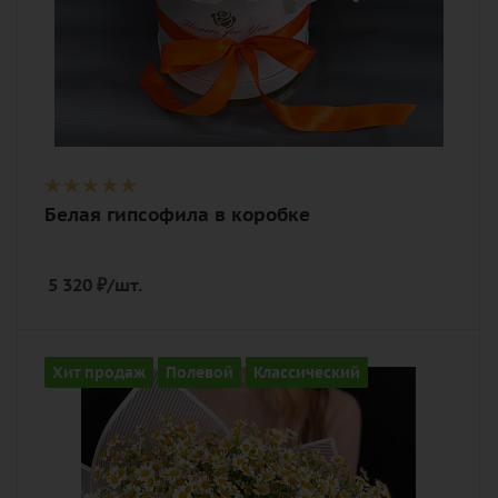
Белая гипсофила в коробке
5 320
₽
/шт.
Количество
Хит продаж
Полевой
Классический
15
Цвет
белый