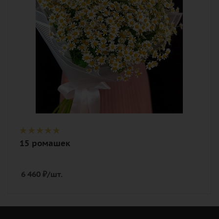
Описание
танацетум (полевая ромашка), лента,
дизайнерская упаковка
15 ромашек
6 460
₽
/шт.