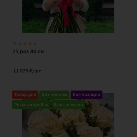
25 роз 80 см
11 875
₽
/шт.
Количество
Товар дня
Хит продаж
Композиции
13
Розы в коробке
Классический
Цвет
персиковый
Описание