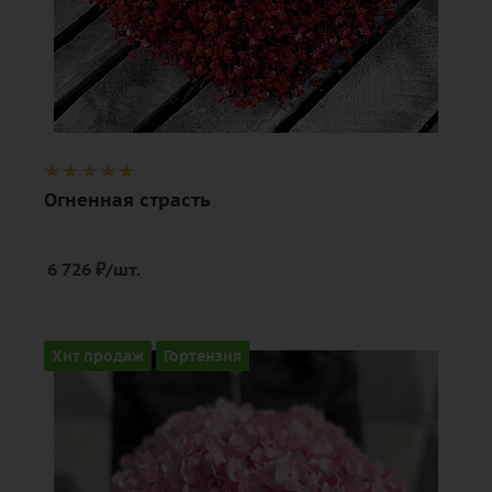
Огненная страсть
6 726
₽
/шт.
Количество
Хит продаж
Гортензия
5
Цвет
нежный, розовый
Описание