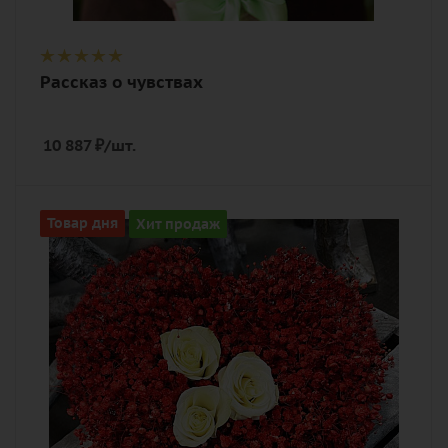
Рассказ о чувствах
10 887
₽
/шт.
Цвет
Товар дня
Хит продаж
белый, красный
Описание
гипсофилы, роза, оазис, лента,
коробка в виде сердца