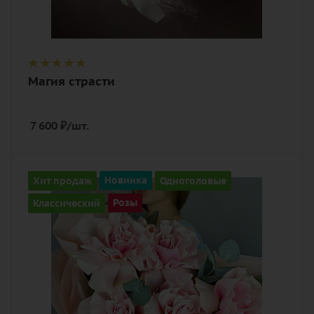
Магия страсти
7 600
₽
/шт.
Количество
Хит продаж
Новинка
Одноголовые
5
Классический
Розы
Цвет
розовый
Описание
роза, эвкалипт