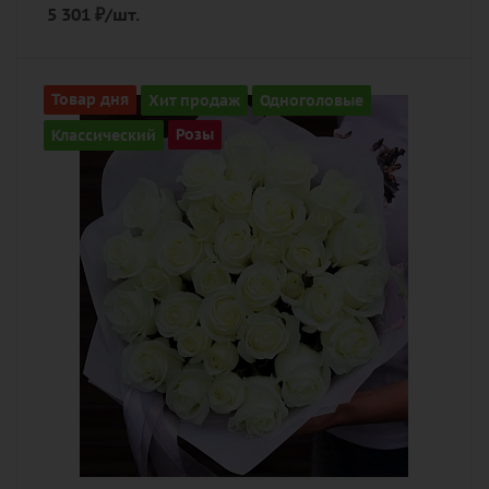
5 301
₽
/шт.
Количество
Товар дня
Хит продаж
Одноголовые
37
Классический
Розы
Цвет
белый
Описание
роза, лента, дизайнерская упаковка