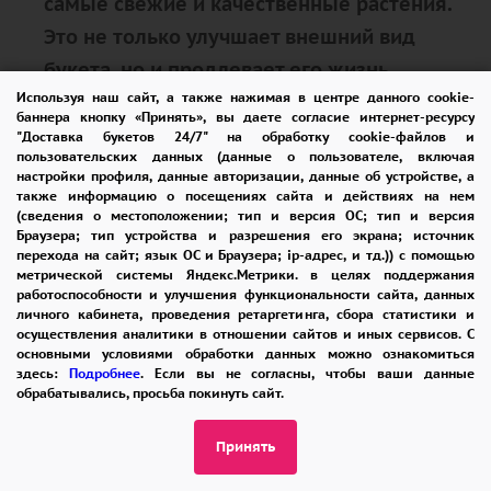
самые свежие и качественные растения.
Это не только улучшает внешний вид
букета, но и продлевает его жизнь,
Используя наш сайт, а также нажимая в центре данного cookie-
позволяя радовать вас и ваших близких
баннера кнопку «Принять», вы даете согласие интернет-ресурсу
как можно дольше.
"Доставка букетов 24/7" на обработку cookie-файлов и
пользовательских данных (данные о пользователе, включая
настройки профиля, данные авторизации, данные об устройстве, а
также информацию о посещениях сайта и действиях на нем
Консультации и советы
(сведения о местоположении; тип и версия ОС; тип и версия
Браузера; тип устройства и разрешения его экрана; источник
перехода на сайт; язык ОС и Браузера; ip-адрес, и тд.)) с помощью
Наши флористы всегда готовы
метрической системы Яндекс.Метрики. в целях поддержания
работоспособности и улучшения функциональности сайта, данных
предложить вам консультации и помочь
личного кабинета, проведения ретаргетинга, сбора статистики и
осуществления аналитики в отношении сайтов и иных сервисов. С
выбрать идеальный букет, который будет
основными условиями обработки данных можно ознакомиться
гармонировать с особенностями
здесь:
Подробнее
. Если вы не согласны, чтобы ваши данные
обрабатывались, просьба покинуть сайт.
праздника и личными предпочтениями
получателя. Мы поможем вам учесть все
Принять
нюансы, от цвета одежды до интерьера