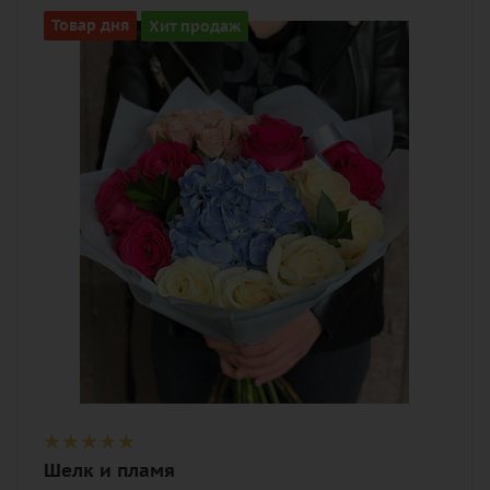
Описание
Товар дня
Хит продаж
гортензия, роза, роза кустовая, лента,
дизайнерская упаковка
Шелк и пламя