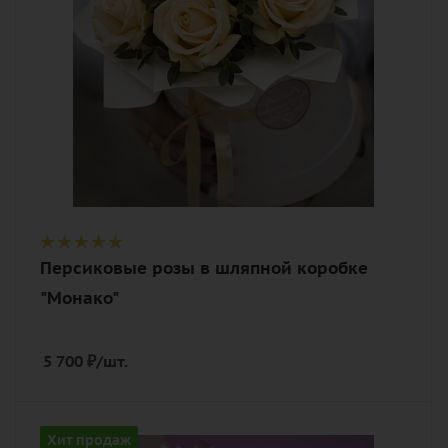
роза, писташ, оазис, лента, шляпная
коробка
Персиковые розы в шляпной коробке
"Монако"
5 700
₽
/шт.
Цвет
Хит продаж