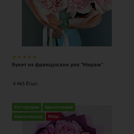
Букет из французских роз "Мираж"
4 465
₽
/шт.
Количество
Хит продаж
Одноголовые
101
Классический
Розы
Цвет
фиолетовый