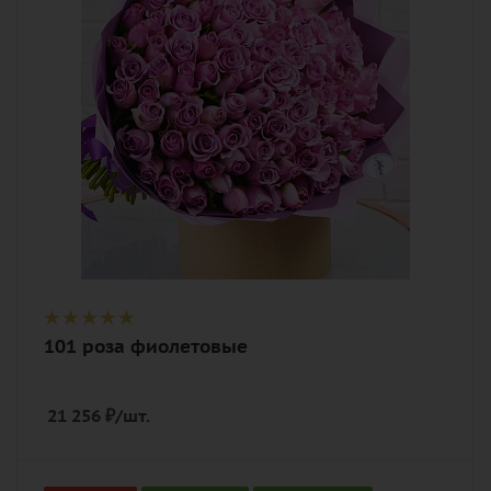
Описание
роза, лента, дизайнерская упаковка
101 роза фиолетовые
21 256
₽
/шт.