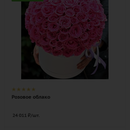
розовый
Описание
роза, оазис, лента, шляпная коробка
Розовое облако
24 011
₽
/шт.