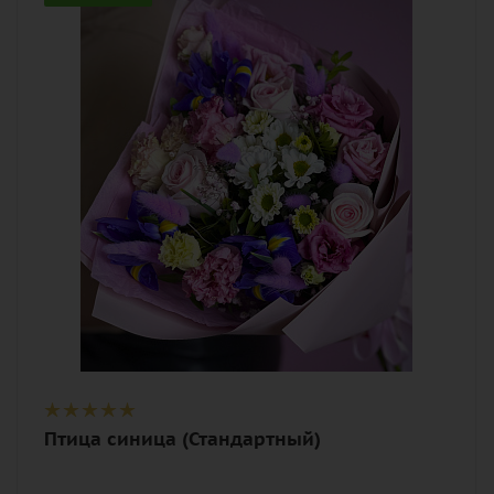
белый, нежный, разноцветный,
розовый, фиолетовый
Описание
гипсофилы, ирис, лагурус, роза,
хризантема кустовая, эустома
(лизиантус), писташ, лента,
дизайнерская упаковка
Птица синица (Стандартный)