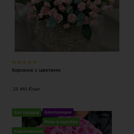
Корзина с цветами
25 441
₽
/шт.
Количество
Хит продаж
Композиции
101
Розы в коробке
Цвет
Классический