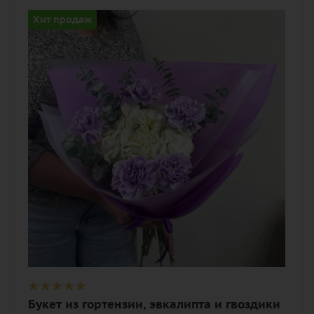
Цвет
Хит продаж
белый, фиолетовый
Описание
гвоздика (диантус), гортензия,
эвкалипт, лента, дизайнерская
упаковка
Букет из гортензии, эвкалипта и гвоздики