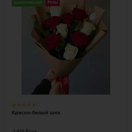
Классический
Розы
Цвет
красно-белый
Описание
роза, лента, дизайнерская упаковка
Красно-белый шик
2 476
₽
/шт.