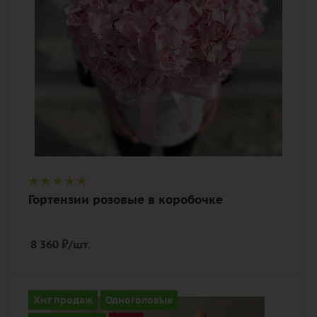
гортензия, оазис, лента, шляпная
коробка
Гортензии розовые в коробочке
8 360
₽
/шт.
Количество
Хит продаж
Одноголовые
9