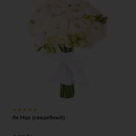
19
Цвет
белый, кремовый, нежный
Описание
фрезия, лента
Ля Мур (свадебный)