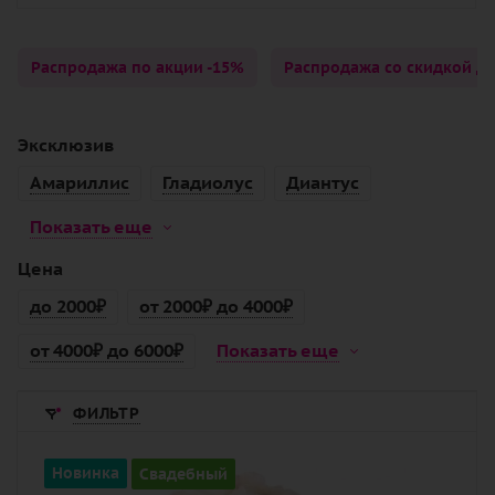
Распродажа по акции -15%
Распродажа со скидкой до
Эксклюзив
Амариллис
Гладиолус
Диантус
Показать еще
Цена
до 2000₽
от 2000₽ до 4000₽
от 4000₽ до 6000₽
Показать еще
ФИЛЬТР
Количество
Новинка
Свадебный