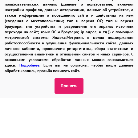
пользовательских данных (данные о пользователе, включая
настройки профиля, данные авторизации, данные об устройстве, а
также информацию о посещениях сайта и действиях на нем
Выводы
(сведения о местоположении; тип и версия ОС; тип и версия
Браузера; тип устройства и разрешения его экрана; источник
перехода на сайт; язык ОС и Браузера; ip-адрес, и тд.)) с помощью
Итоговые рекомендации
метрической системы Яндекс.Метрики. в целях поддержания
работоспособности и улучшения функциональности сайта, данных
Выбор цветочной композиции – всегда акт
личного кабинета, проведения ретаргетинга, сбора статистики и
осуществления аналитики в отношении сайтов и иных сервисов. С
внимания и уважения. Грамотно
основными условиями обработки данных можно ознакомиться
подобранный букет становится не просто
здесь:
Подробнее
. Если вы не согласны, чтобы ваши данные
обрабатывались, просьба покинуть сайт.
подарком, а тонким посланием,
демонстрирующим ваше отношение к
Принять
событию и человеку. Он создает
эмоциональную память, превращая момент
в значимое воспоминание.
Если вам нужен экспертный совет – наши
флористы-консультанты готовы помочь.